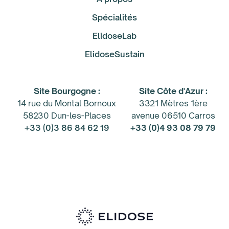
Spécialités
ElidoseLab
ElidoseSustain
Site Bourgogne :
Site Côte d'Azur :
14 rue du Montal Bornoux
3321 Mètres 1ère
58230 Dun-les-Places
avenue 06510 Carros
+33 (0)3 86 84 62 19
+33 (0)4 93 08 79 79